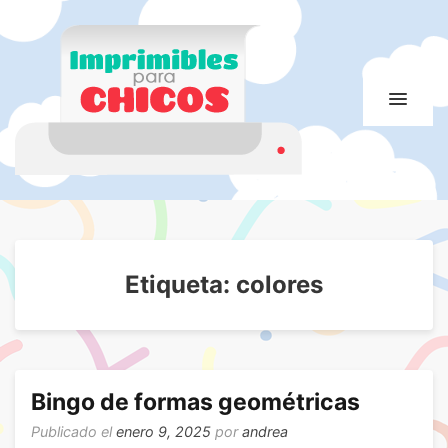
Imprimibles para
Imprimibles para chicos. Juegos. Imágenes educativas
chicos
Etiqueta:
colores
Bingo de formas geométricas
Publicado el
enero 9, 2025
por
andrea